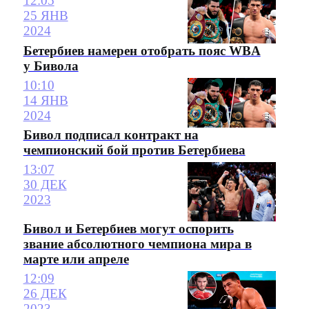
12:05
25 ЯНВ
2024
Бетербиев намерен отобрать пояс WBA
у Бивола
10:10
14 ЯНВ
2024
Бивол подписал контракт на
чемпионский бой против Бетербиева
13:07
30 ДЕК
2023
Бивол и Бетербиев могут оспорить
звание абсолютного чемпиона мира в
марте или апреле
12:09
26 ДЕК
2023