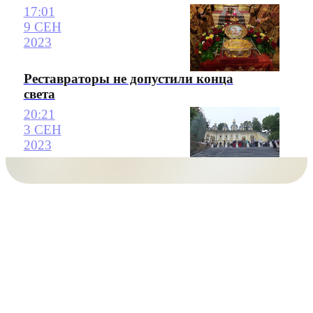
17:01
9 СЕН
2023
Реставраторы не допустили конца
света
20:21
3 СЕН
2023