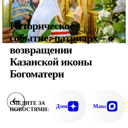
Историческое
событие: патриарх – о
возвращении
Казанской иконы
Богоматери
СЛЕДИТЕ ЗА
Дзен
Макс
НОВОСТЯМИ: