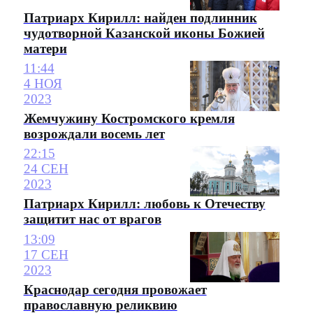
Патриарх Кирилл: найден подлинник
чудотворной Казанской иконы Божией
матери
11:44
4 НОЯ
2023
Жемчужину Костромского кремля
возрождали восемь лет
22:15
24 СЕН
2023
Патриарх Кирилл: любовь к Отечеству
защитит нас от врагов
13:09
17 СЕН
2023
Краснодар сегодня провожает
православную реликвию