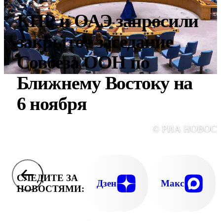
КНР и ОАЭ запросили
закрытое заседание
Совбеза ООН по
Ближнему Востоку на
6 ноября
© РИА НОВОС
СЛЕДИТЕ ЗА
Дзен
Макс
НОВОСТЯМИ: