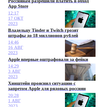
Россиянам разрешили платить в обход
App Store
12:17
17 ОКТ
2023
Владельцу Tinder и Twitch грозят
штрафы до 18 миллионов рублей
14:46
16 АВГ
2023
Apple впервые оштрафовали за фейки
14:29
3 АВГ
2023
Хинштейн прояснил ситуацию с
запретом Apple для рядовых россиян
20:28
1 АВГ
2023