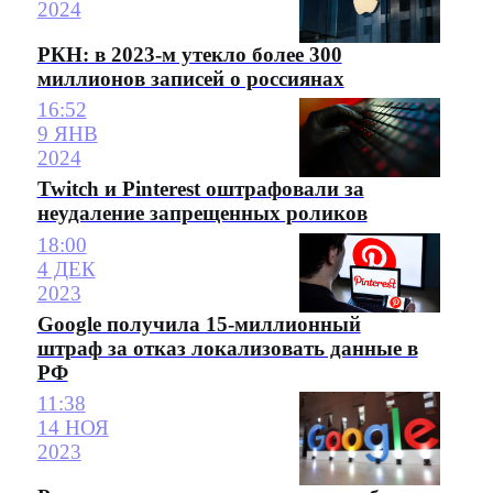
2024
РКН: в 2023-м утекло более 300
миллионов записей о россиянах
16:52
9 ЯНВ
2024
Twitch и Pinterest оштрафовали за
неудаление запрещенных роликов
18:00
4 ДЕК
2023
Google получила 15-миллионный
штраф за отказ локализовать данные в
РФ
11:38
14 НОЯ
2023