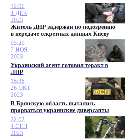
12:06
4 ДЕК
2023
Житель ДНР задержан по подозрению
в передаче секретных данных Киеву
05:20
7 НОЯ
2023
Украинский агент готовил теракт в
ЛНР
15:36
26 ОКТ
2023
В Брянскую область пытались
прорваться украинские диверсанты
22:02
4 СЕН
2023