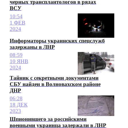
черных трансплантологов в рядах
ВСУ
10:54
1 ФЕВ
2024
Информаторы украинских спецслужб
задержаны в ЛНР
08:59
10 ЯНВ
2024
Тайник с секретными документами
СБУ найден в Волновахском районе
ДНР
06:28
18 ДЕК
2023
Шпионившего за российскими
военными украинца задержали в ЛНР