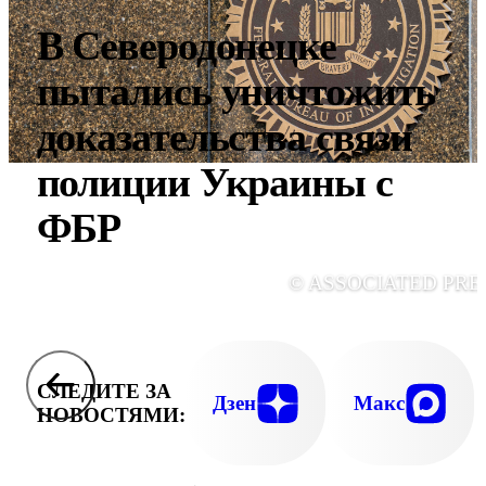
В Северодонецке
пытались уничтожить
доказательства связи
полиции Украины с
ФБР
© ASSOCIATED PRE
СЛЕДИТЕ ЗА
Дзен
Макс
НОВОСТЯМИ: