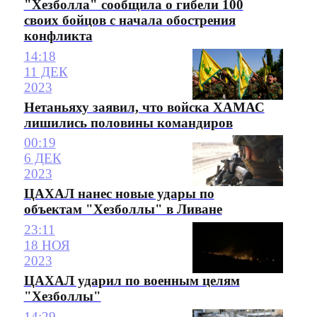
"Хезболла" сообщила о гибели 100
своих бойцов с начала обострения
конфликта
14:18
11 ДЕК
2023
Нетаньяху заявил, что войска ХАМАС
лишились половины командиров
00:19
6 ДЕК
2023
ЦАХАЛ нанес новые удары по
объектам "Хезболлы" в Ливане
23:11
18 НОЯ
2023
ЦАХАЛ ударил по военным целям
"Хезболлы"
14:29