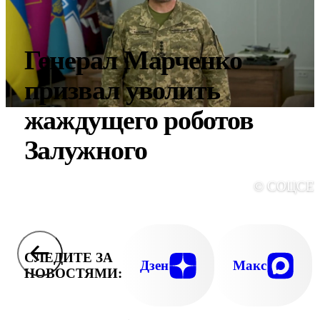
Генерал Марченко
призвал уволить
жаждущего роботов
Залужного
© СОЦСЕ
СЛЕДИТЕ ЗА
Дзен
Макс
НОВОСТЯМИ: