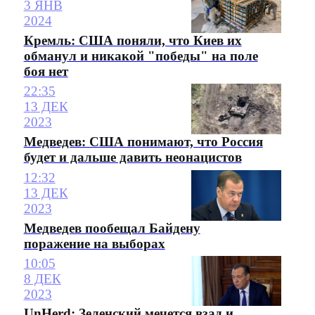
3 ЯНВ
2024
Кремль: США поняли, что Киев их
обманул и никакой "победы" на поле
боя нет
22:35
13 ДЕК
2023
Медведев: США понимают, что Россия
будет и дальше давить неонацистов
12:32
13 ДЕК
2023
Медведев пообещал Байдену
поражение на выборах
10:05
8 ДЕК
2023
UnHerd: Зеленский мечется взад и