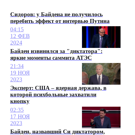
Сидоров: у Байдена не получилось
перебить эффект от интервью Путина
04:15
12 ФЕВ
2024
Байден извинился за "диктатора":
яркие моменты саммита АТЭС
21:34
19 НОЯ
2023
Эксперт: США – ядерная держава, в
которой психбольные захватили
кнопку
02:35
17 НОЯ
2023
Байден, назвавший Си диктатором,