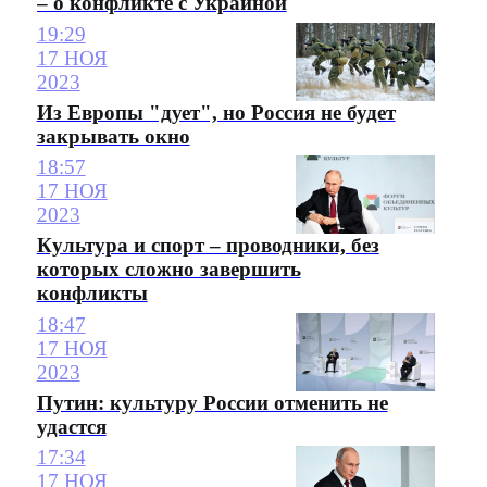
– о конфликте с Украиной
19:29
17 НОЯ
2023
Из Европы "дует", но Россия не будет
закрывать окно
18:57
17 НОЯ
2023
Культура и спорт – проводники, без
которых сложно завершить
конфликты
18:47
17 НОЯ
2023
Путин: культуру России отменить не
удастся
17:34
17 НОЯ