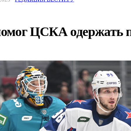
омог ЦСКА одержать п