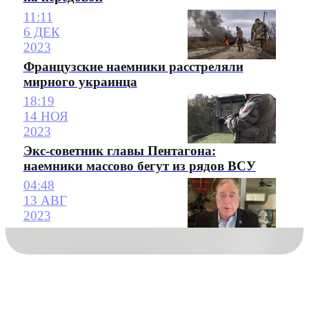
11:11
6 ДЕК
2023
Французские наемники расстреляли
мирного украинца
18:19
14 НОЯ
2023
Экс-советник главы Пентагона:
наемники массово бегут из рядов ВСУ
04:48
13 АВГ
2023