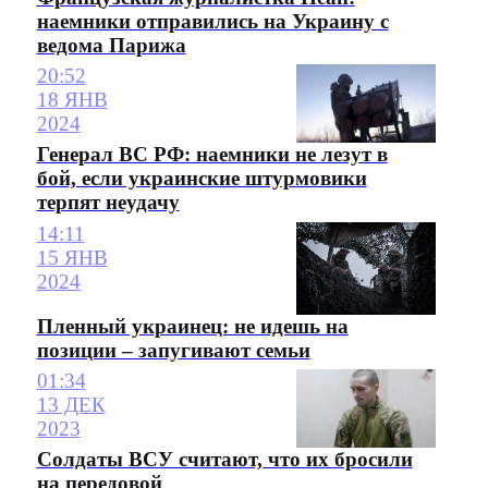
наемники отправились на Украину с
ведома Парижа
20:52
18 ЯНВ
2024
Генерал ВС РФ: наемники не лезут в
бой, если украинские штурмовики
терпят неудачу
14:11
15 ЯНВ
2024
Пленный украинец: не идешь на
позиции – запугивают семьи
01:34
13 ДЕК
2023
Солдаты ВСУ считают, что их бросили
на передовой