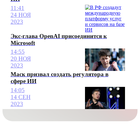
11:41
24 НОЯ
2023
Экс-глава OpenAI присоединится к
Microsoft
14:55
20 НОЯ
2023
Маск призвал создать регулятора в
сфере ИИ
14:05
14 СЕН
2023