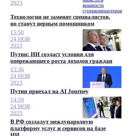
2023
Технологии не заменят специалистов,
но станут верным помощником
15:50
24 НОЯ
2023
Путин: ИИ создаст условия для
опережающего роста доходов граждан
15:36
24 НОЯ
2023
Путин приехал на AI Journey
14:59
24 НОЯ
2023
В РФ создадут международную
платформу услуг и сервисов на базе
ИИ