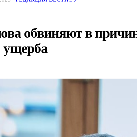
лова обвиняют в причи
 ущерба