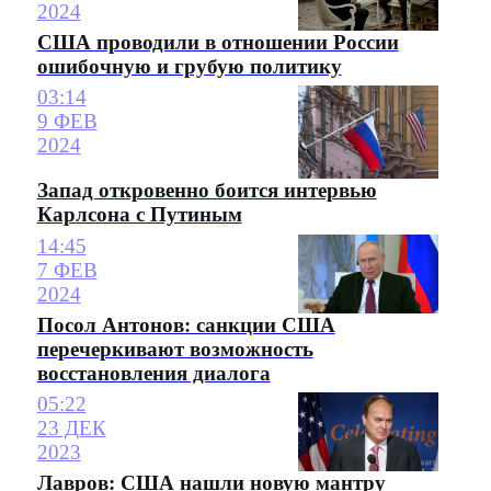
2024
США проводили в отношении России
ошибочную и грубую политику
03:14
9 ФЕВ
2024
Запад откровенно боится интервью
Карлсона с Путиным
14:45
7 ФЕВ
2024
Посол Антонов: санкции США
перечеркивают возможность
восстановления диалога
05:22
23 ДЕК
2023
Лавров: США нашли новую мантру