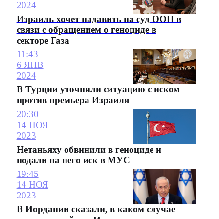
2024
Израиль хочет надавить на суд ООН в
связи с обращением о геноциде в
секторе Газа
11:43
6 ЯНВ
2024
В Турции уточнили ситуацию с иском
против премьера Израиля
20:30
14 НОЯ
2023
Нетаньяху обвинили в геноциде и
подали на него иск в МУС
19:45
14 НОЯ
2023
В Иордании сказали, в каком случае