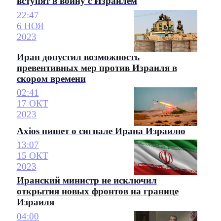
вступят в войну с Израилем
22:47
6 НОЯ
2023
Иран допустил возможность
превентивных мер против Израиля в
скором времени
02:41
17 ОКТ
2023
Axios пишет о сигнале Ирана Израилю
13:07
15 ОКТ
2023
Иранский министр не исключил
открытия новых фронтов на границе
Израиля
04:00