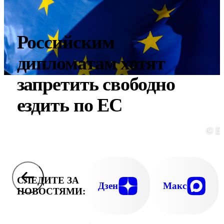
Российским
дипломатам хотят
запретить свободно
ездить по ЕС
© E
СЛЕДИТЕ ЗА
Дзен
Макс
НОВОСТЯМИ: