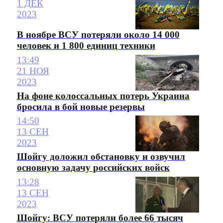
1 ДЕК
2023
В ноябре ВСУ потеряли около 14 000
человек и 1 800 единиц техники
13:49
21 НОЯ
2023
На фоне колоссальных потерь Украина
бросила в бой новые резервы
14:50
13 СЕН
2023
Шойгу доложил обстановку и озвучил
основную задачу российских войск
13:28
13 СЕН
2023
Шойгу: ВСУ потеряли более 66 тысяч