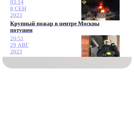
03:14
8 СЕН
2023
Крупный пожар в центре Москвы
потушен
20:51
29 АВГ
2023