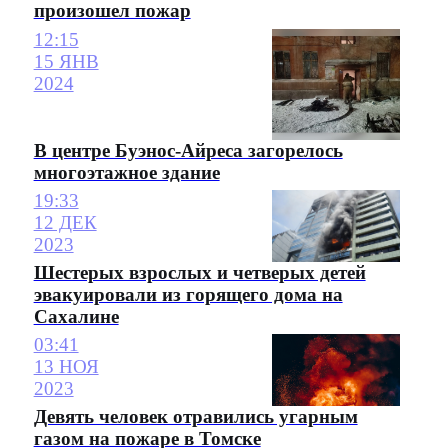
произошел пожар
12:15
15 ЯНВ
2024
В центре Буэнос-Айреса загорелось
многоэтажное здание
19:33
12 ДЕК
2023
Шестерых взрослых и четверых детей
эвакуировали из горящего дома на
Сахалине
03:41
13 НОЯ
2023
Девять человек отравились угарным
газом на пожаре в Томске