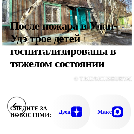
После пожара в Улан-
Удэ трое детей
госпитализированы в
тяжелом состоянии
© T.ME/MCHSBURYAT
СЛЕДИТЕ ЗА
Дзен
Макс
НОВОСТЯМИ: