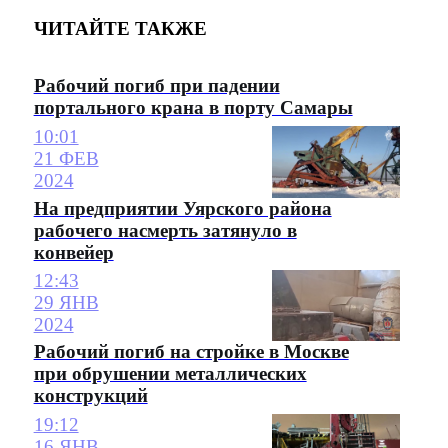
ЧИТАЙТЕ ТАКЖЕ
Рабочий погиб при падении
портального крана в порту Самары
10:01
21 ФЕВ
2024
На предприятии Уярского района
рабочего насмерть затянуло в
конвейер
12:43
29 ЯНВ
2024
Рабочий погиб на стройке в Москве
при обрушении металлических
конструкций
19:12
16 ЯНВ