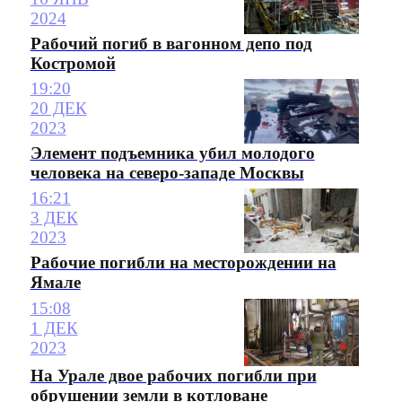
2024
Рабочий погиб в вагонном депо под
Костромой
19:20
20 ДЕК
2023
Элемент подъемника убил молодого
человека на северо-западе Москвы
16:21
3 ДЕК
2023
Рабочие погибли на месторождении на
Ямале
15:08
1 ДЕК
2023
На Урале двое рабочих погибли при
обрушении земли в котловане