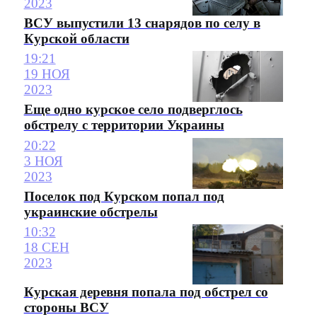
2023
ВСУ выпустили 13 снарядов по селу в
Курской области
19:21
19 НОЯ
2023
Еще одно курское село подверглось
обстрелу с территории Украины
20:22
3 НОЯ
2023
Поселок под Курском попал под
украинские обстрелы
10:32
18 СЕН
2023
Курская деревня попала под обстрел со
стороны ВСУ