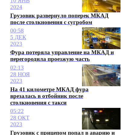
10 ЯНВ
2024
Грузовик развернуло поперек МКАД
после столкновения с сугробом
00:58
5 ДЕК
2023
Фура потеряла управление на МКАД и
перегородила проезжую часть
02:13
28 НОЯ
2023
На 41 километре МКАД фура
врезалась в отбойник после
столкновения с такси
05:22
28 ОКТ
2023
Грузовик с прицепом попал в аварию и