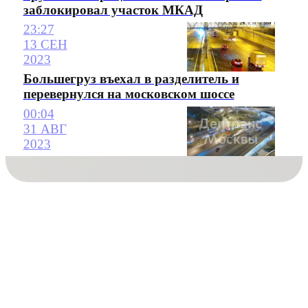
заблокировал участок МКАД
23:27
13 СЕН
2023
Большегруз въехал в разделитель и
перевернулся на московском шоссе
00:04
31 АВГ
2023