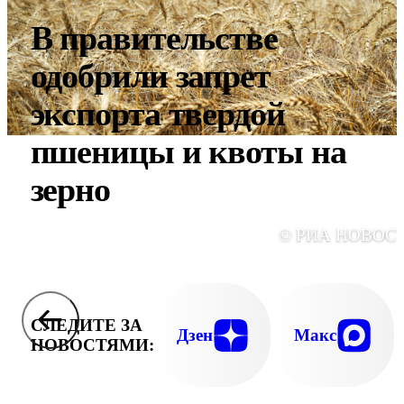
В правительстве
одобрили запрет
экспорта твердой
пшеницы и квоты на
зерно
© РИА НОВОС
СЛЕДИТЕ ЗА
Дзен
Макс
НОВОСТЯМИ: