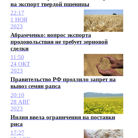
на экспорт твердой пшеницы
22:17
1 НОЯ
2023
Абрамченко: вопрос экспорта
продовольствия не требует зерновой
сделки
11:50
24 ОКТ
2023
Правительство РФ продлило запрет на
вывоз семян рапса
20:10
28 АВГ
2023
Индия ввела ограничения на поставки
риса
17:27