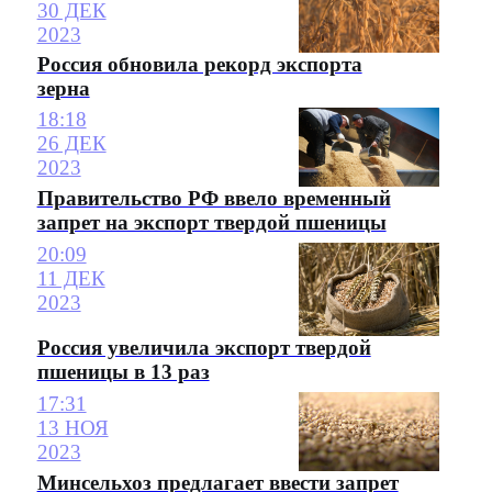
30 ДЕК
2023
Россия обновила рекорд экспорта
зерна
18:18
26 ДЕК
2023
Правительство РФ ввело временный
запрет на экспорт твердой пшеницы
20:09
11 ДЕК
2023
Россия увеличила экспорт твердой
пшеницы в 13 раз
17:31
13 НОЯ
2023
Минсельхоз предлагает ввести запрет