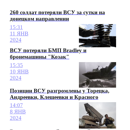
260 солдат потеряли ВСУ за сутки на
донецком направлении
15:31
11 ЯНВ
2024
ВСУ потеряли БМП Bradley и
бронемашины "Козак"
15:35
10 ЯНВ
2024
Позиции ВСУ разгромлены у Торецка,
Андреевки, Клещеевки и Красного
14:07
8 ЯНВ
2024