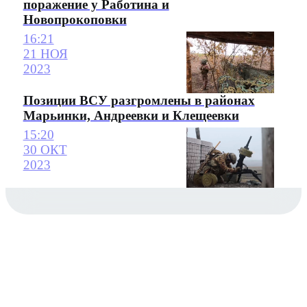
поражение у Работина и
Новопрокоповки
16:21
21 НОЯ
2023
Позиции ВСУ разгромлены в районах
Марьинки, Андреевки и Клещеевки
15:20
30 ОКТ
2023