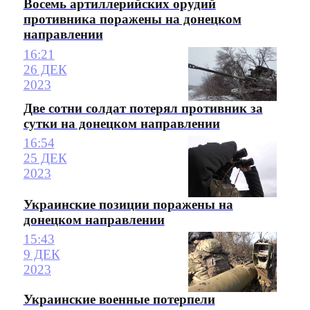
Восемь артиллерийских орудий
противника поражены на донецком
направлении
16:21
26 ДЕК
2023
Две сотни солдат потерял противник за
сутки на донецком направлении
16:54
25 ДЕК
2023
Украинские позиции поражены на
донецком направлении
15:43
9 ДЕК
2023
Украинские военные потерпели