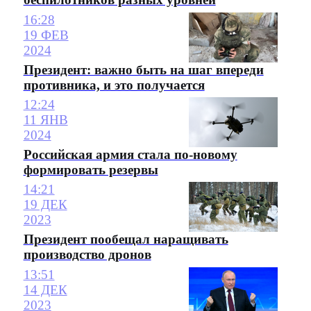
16:28
19 ФЕВ
2024
Президент: важно быть на шаг впереди
противника, и это получается
12:24
11 ЯНВ
2024
Российская армия стала по-новому
формировать резервы
14:21
19 ДЕК
2023
Президент пообещал наращивать
производство дронов
13:51
14 ДЕК
2023