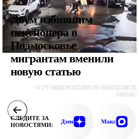
Двум избившим
пенсионера в
Подмосковье
мигрантам вменили
новую статью
© ГУ МВД РОССИИ ПО МОСКОВСК
ОБЛАС
СЛЕДИТЕ ЗА
Дзен
Макс
НОВОСТЯМИ: