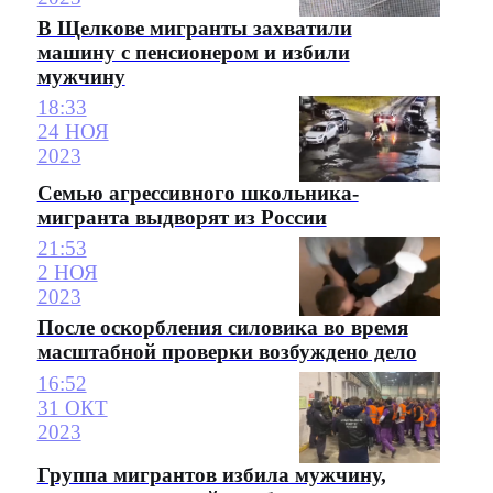
В Щелкове мигранты захватили
машину с пенсионером и избили
мужчину
18:33
24 НОЯ
2023
Семью агрессивного школьника-
мигранта выдворят из России
21:53
2 НОЯ
2023
После оскорбления силовика во время
масштабной проверки возбуждено дело
16:52
31 ОКТ
2023
Группа мигрантов избила мужчину,