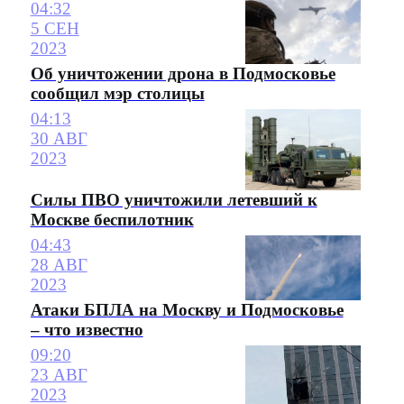
04:32
5 СЕН
2023
Об уничтожении дрона в Подмосковье
сообщил мэр столицы
04:13
30 АВГ
2023
Cилы ПВО уничтожили летевший к
Москве беспилотник
04:43
28 АВГ
2023
Атаки БПЛА на Москву и Подмосковье
– что известно
09:20
23 АВГ
2023