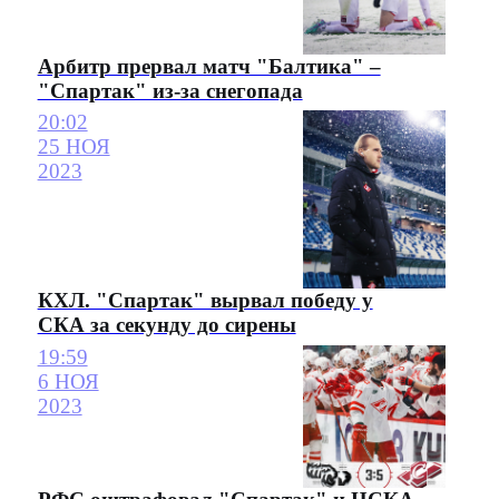
Арбитр прервал матч "Балтика" –
"Спартак" из-за снегопада
20:02
25 НОЯ
2023
КХЛ. "Спартак" вырвал победу у
СКА за секунду до сирены
19:59
6 НОЯ
2023