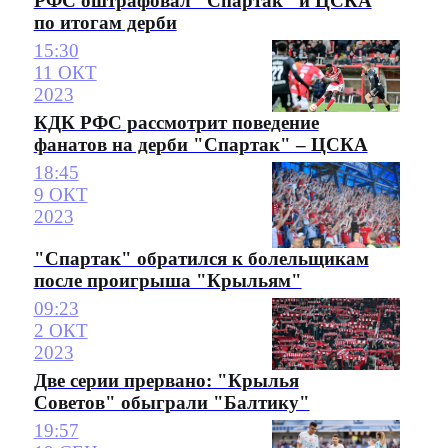
РФС оштрафовал "Спартак" и ЦСКА
по итогам дерби
15:30
11 ОКТ
2023
КДК РФС рассмотрит поведение
фанатов на дерби "Спартак" – ЦСКА
18:45
9 ОКТ
2023
"Спартак" обратился к болельщикам
после проигрыша "Крыльям"
09:23
2 ОКТ
2023
Две серии прервано: "Крылья
Советов" обыграли "Балтику"
19:57