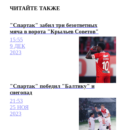
ЧИТАЙТЕ ТАКЖЕ
"Спартак" забил три безответных
мяча в ворота "Крыльев Советов"
15:55
9 ДЕК
2023
"Спартак" победил "Балтику" и
снегопад
21:53
25 НОЯ
2023