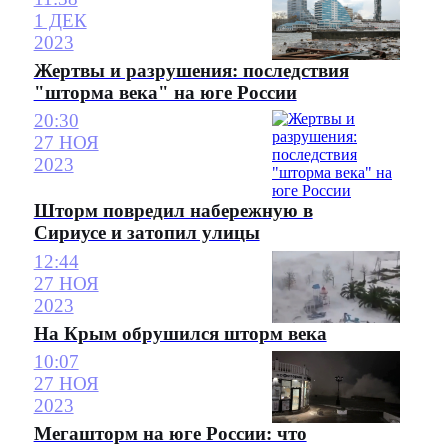
1 ДЕК
2023
Жертвы и разрушения: последствия
"шторма века" на юге России
20:30
27 НОЯ
2023
Шторм повредил набережную в
Сириусе и затопил улицы
12:44
27 НОЯ
2023
На Крым обрушился шторм века
10:07
27 НОЯ
2023
Мегашторм на юге России: что