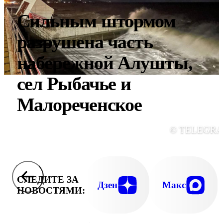
Сильным штормом
разрушена часть
набережной Алушты,
сел Рыбачье и
Малореченское
© TELEGR
СЛЕДИТЕ ЗА
Дзен
Макс
НОВОСТЯМИ: