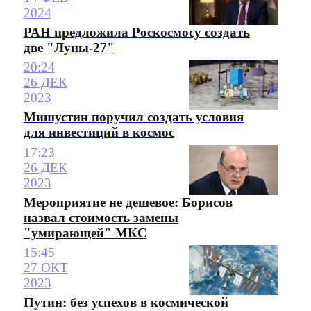
2024
РАН предложила Роскосмосу создать
две "Луны-27"
20:24
26 ДЕК
2023
Мишустин поручил создать условия
для инвестиций в космос
17:23
26 ДЕК
2023
Мероприятие не дешевое: Борисов
назвал стоимость замены
"умирающей" МКС
15:45
27 ОКТ
2023
Путин: без успехов в космической