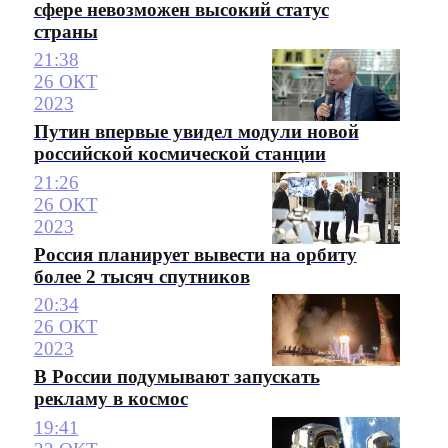
сфере невозможен высокий статус
страны
21:38
26 ОКТ
2023
Путин впервые увидел модули новой
российской космической станции
21:26
26 ОКТ
2023
Россия планирует вывести на орбиту
более 2 тысяч спутников
20:34
26 ОКТ
2023
В России подумывают запускать
рекламу в космос
19:41