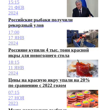
15:15
21 ФЕВ
2024
Российские рыбаки получили
рекордный улов
17:00
17 ЯНВ
2024
Россияне купили 4 тыс. тонн красной
икры для новогоднего стола
18:15
11 ЯНВ
2024
Цены на красную икру упали на 20%
по сравнению с 2022 годом
07:15
27 НОЯ
2023