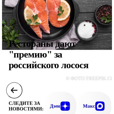
Рестораны дают
"премию" за
российского лосося
© ФОТО FREEPIK.C
СЛЕДИТЕ ЗА
Дзен
Макс
НОВОСТЯМИ: