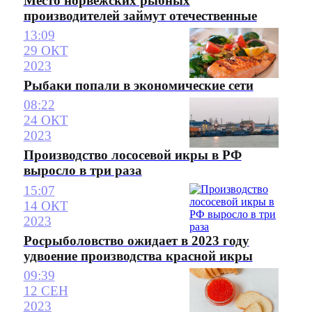
Место норвежских рыбных
производителей займут отечественные
13:09
29 ОКТ
2023
Рыбаки попали в экономические сети
08:22
24 ОКТ
2023
Производство лососевой икры в РФ
выросло в три раза
15:07
14 ОКТ
2023
Росрыболовство ожидает в 2023 году
удвоение производства красной икры
09:39
12 СЕН
2023