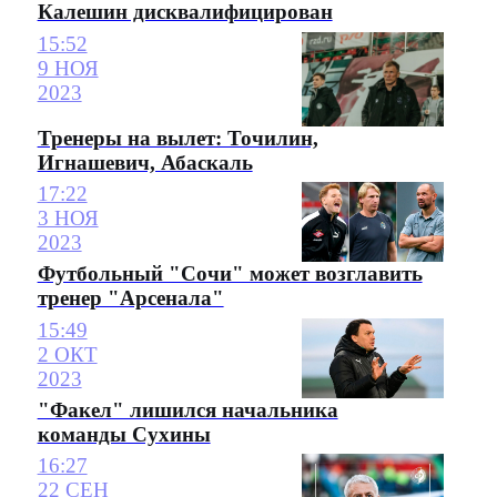
Калешин дисквалифицирован
15:52
9 НОЯ
2023
Тренеры на вылет: Точилин,
Игнашевич, Абаскаль
17:22
3 НОЯ
2023
Футбольный "Сочи" может возглавить
тренер "Арсенала"
15:49
2 ОКТ
2023
"Факел" лишился начальника
команды Сухины
16:27
22 СЕН