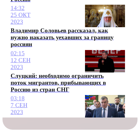
14:32
25 ОКТ
2023
Владимир Соловьев рассказал, как
нужно наказать уехавших за границу
россиян
02:15
12 СЕН
2023
Слуцкий: необходимо ограничить
поток мигрантов, прибывающих в
Россию из стран СНГ
03:18
7 СЕН
2023