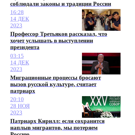
соблюдали законы и традиции России
16:28
14 ДЕК
2023
Профессор Третьяков рассказал, что
хочет услышать в выступлении
президента
03:15
14 ДЕК
2023
Миграционные процессы бросают
вызов русской культуре, считает
патриарх
20:10
28 НОЯ
2023
Патриарх Кирилл: если сохранится
наплыв мигрантов, мы потеряем
Россию