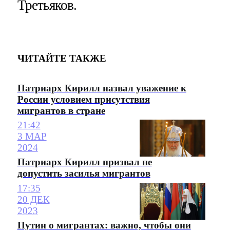
Третьяков.
ЧИТАЙТЕ ТАКЖЕ
Патриарх Кирилл назвал уважение к
России условием присутствия
мигрантов в стране
21:42
3 МАР
2024
Патриарх Кирилл призвал не
допустить засилья мигрантов
17:35
20 ДЕК
2023
Путин о мигрантах: важно, чтобы они