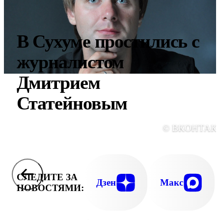
В Сухуме простились с
журналистом
Дмитрием
Статейновым
© ВКОНТАК
СЛЕДИТЕ ЗА
Дзен
Макс
НОВОСТЯМИ: