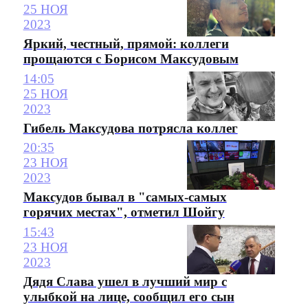
25 НОЯ
2023
Яркий, честный, прямой: коллеги
прощаются с Борисом Максудовым
14:05
25 НОЯ
2023
Гибель Максудова потрясла коллег
20:35
23 НОЯ
2023
Максудов бывал в "самых-самых
горячих местах", отметил Шойгу
15:43
23 НОЯ
2023
Дядя Слава ушел в лучший мир с
улыбкой на лице, сообщил его сын