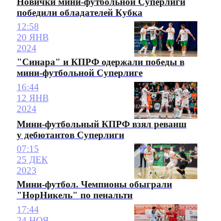
Новички мини-футбольной Суперлиги
победили обладателей Кубка
12:58
20 ЯНВ
2024
"Синара" и КПРФ одержали победы в
мини-футбольной Суперлиге
16:44
12 ЯНВ
2024
Мини-футбольный КПРФ взял реванш
у дебютантов Суперлиги
07:15
25 ДЕК
2023
Мини-футбол. Чемпионы обыграли
"НорНикель" по пенальти
17:44
24 НОЯ