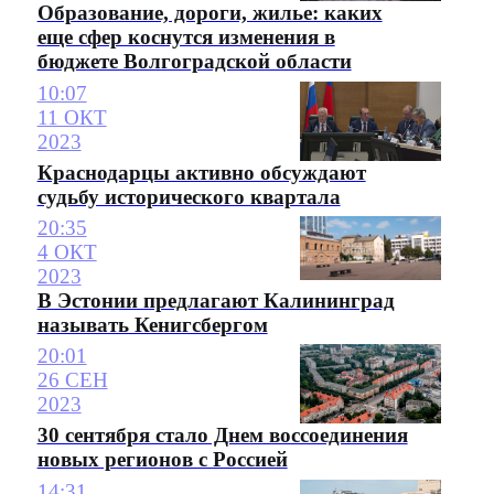
Образование, дороги, жилье: каких
еще сфер коснутся изменения в
бюджете Волгоградской области
10:07
11 ОКТ
2023
Краснодарцы активно обсуждают
судьбу исторического квартала
20:35
4 ОКТ
2023
В Эстонии предлагают Калининград
называть Кенигсбергом
20:01
26 СЕН
2023
30 сентября стало Днем воссоединения
новых регионов с Россией
14:31