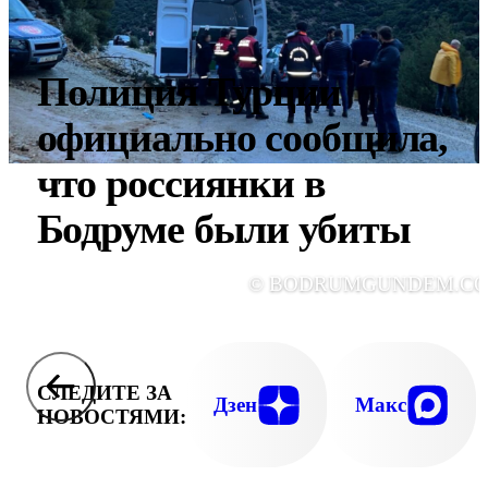
Полиция Турции
официально сообщила,
что россиянки в
Бодруме были убиты
© BODRUMGUNDEM.C
СЛЕДИТЕ ЗА
Дзен
Макс
НОВОСТЯМИ: