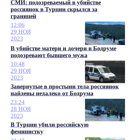
СМИ: подозреваемый в убийстве
россиянок в Турции скрылся за
границей
12:06
29 НОЯ
2023
В убийстве матери и дочери в Бодруме
подозревают бывшего мужа
10:48
29 НОЯ
2023
Завернутые в простыни тела россиянок
найдены недалеко от Бодрума
23:24
28 НОЯ
2023
В Турции убили российскую
феминистку