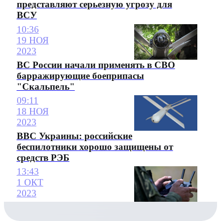
представляют серьезную угрозу для
ВСУ
10:36
19 НОЯ
2023
ВС России начали применять в СВО
барражирующие боеприпасы
"Скальпель"
09:11
18 НОЯ
2023
ВВС Украины: российские
беспилотники хорошо защищены от
средств РЭБ
13:43
1 ОКТ
2023