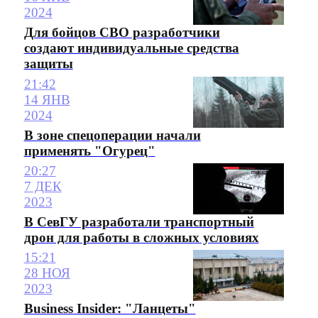
2024
Для бойцов СВО разработчики
создают индивидуальные средства
защиты
21:42
14 ЯНВ
2024
В зоне спецоперации начали
применять "Огурец"
20:27
7 ДЕК
2023
В СевГУ разработали транспортный
дрон для работы в сложных условиях
15:21
28 НОЯ
2023
Business Insider: "Ланцеты"