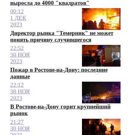
выросла до 4000 "квадратов"
00:12
1 ДЕК
2023
Директор рынка "Темерник" не может
понять причину случившегося
22:52
30 НОЯ
2023
Пожар в Ростове-на-Дону: последние
данные
22:12
30 НОЯ
2023
В Ростове-на-Дону горит крупнейший
рынок
21:27
30 НОЯ