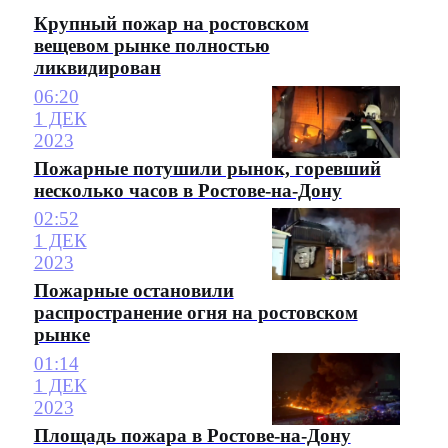
Крупный пожар на ростовском
вещевом рынке полностью
ликвидирован
06:20
1 ДЕК
2023
Пожарные потушили рынок, горевший
несколько часов в Ростове-на-Дону
02:52
1 ДЕК
2023
Пожарные остановили
распространение огня на ростовском
рынке
01:14
1 ДЕК
2023
Площадь пожара в Ростове-на-Дону