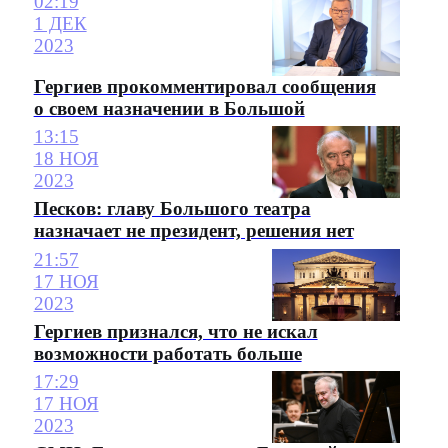
02:19
1 ДЕК
2023
Гергиев прокомментировал сообщения
о своем назначении в Большой
13:15
18 НОЯ
2023
Песков: главу Большого театра
назначает не президент, решения нет
21:57
17 НОЯ
2023
Гергиев признался, что не искал
возможности работать больше
17:29
17 НОЯ
2023