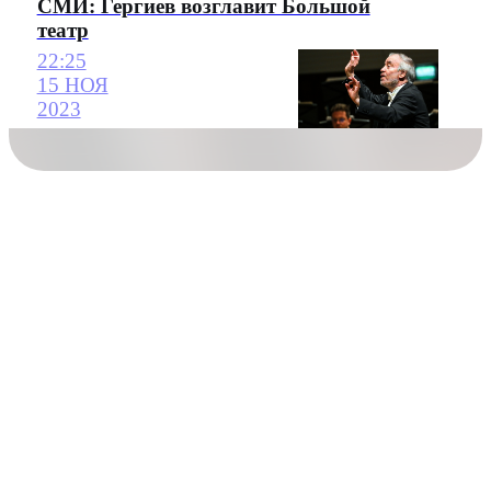
СМИ: Гергиев возглавит Большой
театр
22:25
15 НОЯ
2023