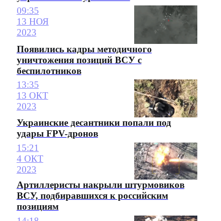
09:35
13 НОЯ
2023
Появились кадры методичного
уничтожения позиций ВСУ с
беспилотников
13:35
13 ОКТ
2023
Украинские десантники попали под
удары FPV-дронов
15:21
4 ОКТ
2023
Артиллеристы накрыли штурмовиков
ВСУ, подбиравшихся к российским
позициям
14:18