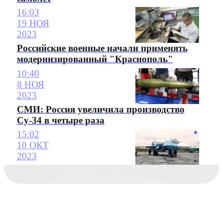
16:03
19 НОЯ
2023
Российские военные начали применять
модернизированный "Краснополь"
10:40
8 НОЯ
2023
СМИ: Россия увеличила производство
Су-34 в четыре раза
15:02
10 ОКТ
2023