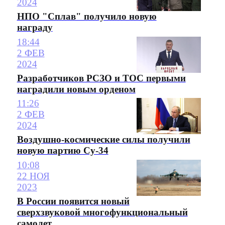
2024
НПО "Сплав" получило новую
награду
18:44
2 ФЕВ
2024
Разработчиков РСЗО и ТОС первыми
наградили новым орденом
11:26
2 ФЕВ
2024
Воздушно-космические силы получили
новую партию Су-34
10:08
22 НОЯ
2023
В России появится новый
сверхзвуковой многофункциональный
самолет