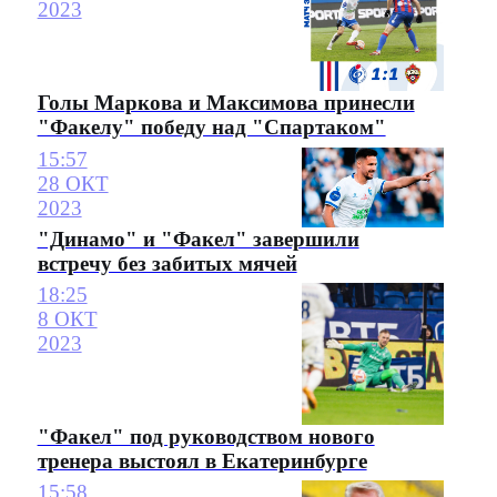
2023
Голы Маркова и Максимова принесли
"Факелу" победу над "Спартаком"
15:57
28 ОКТ
2023
"Динамо" и "Факел" завершили
встречу без забитых мячей
18:25
8 ОКТ
2023
"Факел" под руководством нового
тренера выстоял в Екатеринбурге
15:58