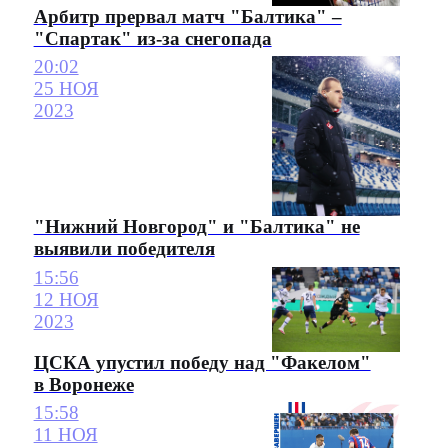
Арбитр прервал матч "Балтика" –
"Спартак" из-за снегопада
20:02
25 НОЯ
2023
"Нижний Новгород" и "Балтика" не
выявили победителя
15:56
12 НОЯ
2023
ЦСКА упустил победу над "Факелом"
в Воронеже
15:58
11 НОЯ