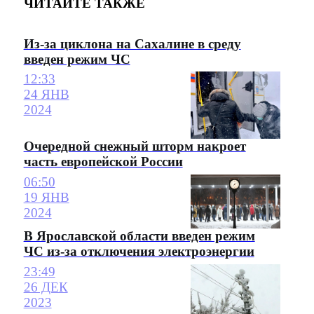
ЧИТАЙТЕ ТАКЖЕ
Из-за циклона на Сахалине в среду
введен режим ЧС
12:33
24 ЯНВ
2024
Очередной снежный шторм накроет
часть европейской России
06:50
19 ЯНВ
2024
В Ярославской области введен режим
ЧС из-за отключения электроэнергии
23:49
26 ДЕК
2023