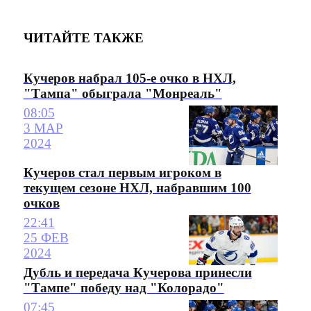
ЧИТАЙТЕ ТАКЖЕ
Кучеров набрал 105-е очко в НХЛ,
"Тампа" обыграла "Монреаль"
08:05
3 МАР
2024
Кучеров стал первым игроком в
текущем сезоне НХЛ, набравшим 100
очков
22:41
25 ФЕВ
2024
Дубль и передача Кучерова принесли
"Тампе" победу над "Колорадо"
07:45