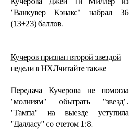
Кучерова Джей Ти Миллер из
"Ванкувер Кэнакс" набрал 36
(13+23) баллов.
​Кучеров признан второй звездой
недели в
НХЛ
читайте также
Передача Кучерова не помогла
"молниям" обыграть "звезд".
"Тампа" на выезде уступила
"Далласу" со счетом 1:8.