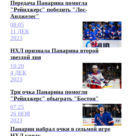
Передача Панарина помогла
"Рейнджерс" победить "Лос-
Анджелес"
08:05
11 ДЕК
2023
НХЛ признала Панарина второй
звездой дня
10:20
4 ДЕК
2023
Три очка Панарина помогли
"Рейнджерс" обыграть "Бостон"
07:25
26 НОЯ
2023
Панарин набрал очки в седьмой игре
НХЛ кряду