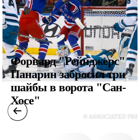
Форвард "Рейнджерс"
Панарин забросил три
шайбы в ворота "Сан-
Хосе"
© ASSOCIATED PRE