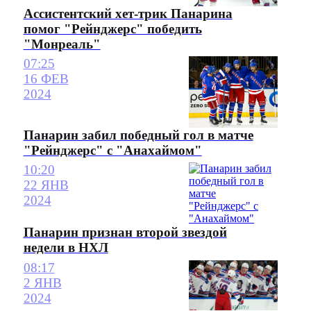
Ассистентский хет-трик Панарина
помог "Рейнджерс" победить
"Монреаль"
07:25
16 ФЕВ
2024
Панарин забил победный гол в матче
"Рейнджерс" с "Анахаймом"
10:20
22 ЯНВ
2024
Панарин признан второй звездой
недели в НХЛ
08:17
2 ЯНВ
2024