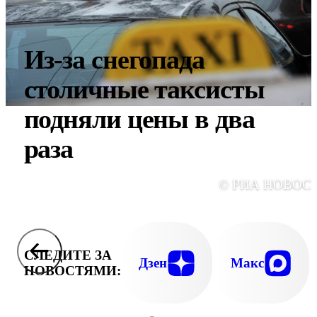
Из-за снегопада
столичные таксисты
подняли цены в два
раза
© РИА НОВОС
СЛЕДИТЕ ЗА
Дзен
Макс
НОВОСТЯМИ: