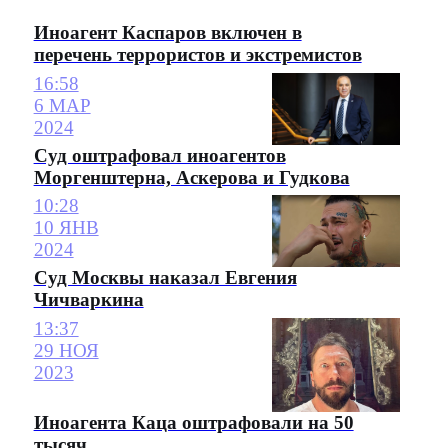
Иноагент Каспаров включен в
перечень террористов и экстремистов
16:58
6 МАР
2024
Суд оштрафовал иноагентов
Моргенштерна, Аскерова и Гудкова
10:28
10 ЯНВ
2024
Суд Москвы наказал Евгения
Чичваркина
13:37
29 НОЯ
2023
Иноагента Каца оштрафовали на 50
тысяч