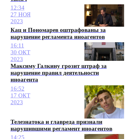
12:34
27 НОЯ
2023
Кац и Пономарев оштрафованы за
нарушение регламента иноагентов
16:11
30 ОКТ
2023
Максиму Галкину грозит штраф за
нарушение правил деятельности
иноагента
16:52
17 ОКТ
2023
Телезнатока и главреда признали
нарушившими регламент иноагентов
14:25