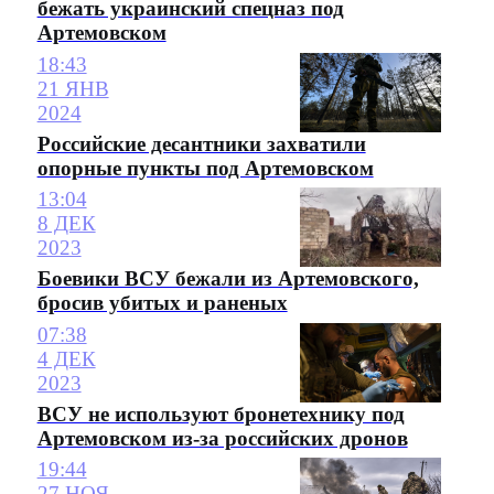
бежать украинский спецназ под
Артемовском
18:43
21 ЯНВ
2024
Российские десантники захватили
опорные пункты под Артемовском
13:04
8 ДЕК
2023
Боевики ВСУ бежали из Артемовского,
бросив убитых и раненых
07:38
4 ДЕК
2023
ВСУ не используют бронетехнику под
Артемовском из-за российских дронов
19:44
27 НОЯ