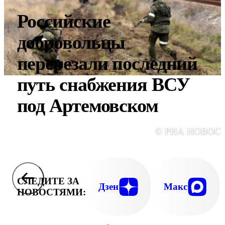
Российские
добровольцы
перерезали последний
путь снабжения ВСУ
под Артемовском
© РИА НОВОС
СЛЕДИТЕ ЗА
Дзен
Макс
НОВОСТЯМИ: